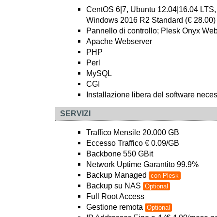
CentOS 6|7, Ubuntu 12.04|16.04 LTS,
Windows 2016 R2 Standard (€ 28.00)
Pannello di controllo; Plesk Onyx Web
Apache Webserver
PHP
Perl
MySQL
CGI
Installazione libera del software nece
SERVIZI
Traffico Mensile 20.000 GB
Eccesso Traffico € 0.09/GB
Backbone 550 GBit
Network Uptime Garantito 99.9%
Backup Managed
con Plesk
Backup su NAS
Optional
Full Root Access
Gestione remota
Optional