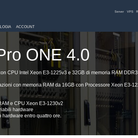
Server
VPS
R
LOGIA
ACCOUNT
 Pro ONE 4.0
ale con CPU Intel Xeon E3-1225v3 e 32GB di memoria RAM DDR
estazioni con memoria RAM da 16GB con Processore Xeon E3-1
GB RAM e CPU Xeon E3-1230v2
riabili hardware
o hardware entro quattro ore.