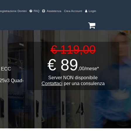
egistrazione Domini
FAQ
Assistenza
Crea Account
Login
€ 119,00
€ 89
,00
/mese*
3 ECC
Server NON disponibile
225v3 Quad-
Contattaci
per una consulenza