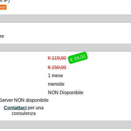
r IP)
nal
re
€ 89,00
€ 119,00
€ 150,00
1 mese
mensile
NON Disponibile
Server NON disponibile
Contattaci
per una
consulenza