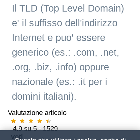
Il TLD (Top Level Domain)
e' il suffisso dell'indirizzo
Internet e puo' essere
generico (es.: .com, .net,
.org, .biz, .info) oppure
nazionale (es.: .it per i
domini italiani).
Valutazione articolo
4.9
su
5
-
1529
voti