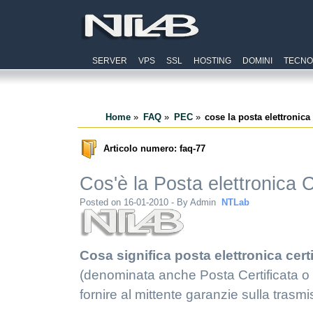
SERVER
VPS
SSL
HOSTING
DOMINI
TECNO
Home
FAQ
PEC
cose la posta elettronica 
Articolo numero: faq-77
Cos'è la Posta elettronica C
Posted on 16-01-2010 - By
Admin
NTLab
Cosa significa posta elettronica certi
(denominata anche Posta Certificata o 
fornire al mittente garanzie sulla trasm