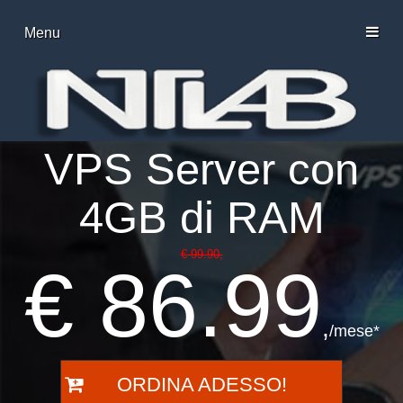
Menu
VPS Server con
4GB di RAM
€ 99.90,
€ 86.99
,
/mese*
ORDINA ADESSO!