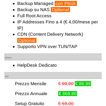
Backup Managed
con Plesk
Backup su NAS
Optional
Full Root Access
IP Addresses Fino a 4 (€ 4,00/mese per
IP)
CDN (Content Delivery Network)
Optional
Supporto VPN over TUN/TAP
SUPPORTO
HelpDesk Dedicato
COSTI
Prezzo Mensile
€ 99,90
€ 86,99
Prezzo Annuale
€ 869,90
Setup Gratuito
€ 59,00