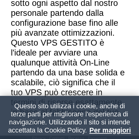
sotto ogni aspetto dal nostro
personale partendo dalla
configurazione base fino alle
più avanzate ottimizzazioni.
Questo VPS GESTITO è
l'ideale per avviare una
qualunque attività On-Line
partendo da una base solida e
scalabile, ciò significa che il
tuo VPS può crescere in
termini di risorse esattamente
Questo sito utilizza i cookie, anche di
in base al fabbisogno del tuo
terze parti per migliorare l'esperienza di
sito web.
navigazione. Utilizzando il sito si intende
accettata la Cookie Policy.
Per maggiori
Privacy
|
Contratti
|
Recesso
|
Pagamenti